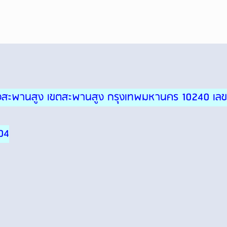
ขวงสะพานสูง เขตสะพานสูง กรุงเทพมหานคร 10240 เลข
04