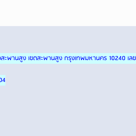
ขวงสะพานสูง เขตสะพานสูง กรุงเทพมหานคร 10240 เลข
04