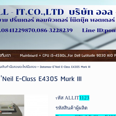
L - IT.CO.,LTD บริษัท ออล -
ขาย ปริ้นเตอร์ คอมพิวเตอร์ โน๊ตบุ๊ค พอตเตอร์ 
ี่
870,086-3228239 Line ID:pomlu
ยวกับเรา
Mainboard + CPU i5-4590s.,For Dell Latitude 9030 AIO 
อง/สินค้ามือสอง/อะไหล่มือสอง
>
Datamax-O'Neil E-Class E4305 Mark III
Neil E-Class E4305 Mark III
หัส ALLIT
1123
ร
รหัสสินค้าผู้ผลิต