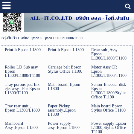
ALL - IT.CO.,LTD บริษัท ออล - ไอที.จำกัด
กลุ่มสินค้า
>
อะไหล่ Epson
>
Epson L1300/L1800/T1100
Print-h Epson L1800
Print-h Epson L1300
Retar sub.,Assy
Epson
L1300/L1800/T1100
Roller LD Sub assy
Carriage belt Epson
Motor,Assy,CR
Epson
Stylus Office T1100
Epson
L1300/L1800/T1100
L1300/L1800/T1100
Tray porous pad Ink
Main board.,Epson
Sensor Encoder disk
ejet assy., For Epson
L1800
Epson
L1300/T1100
L1300/L1800/Stylus
Office T1100
Tray rear unit.,
Paper Pickup
Main board Epson
Epson L1300/L1800
assembly.,Epson
Stylus Office T1100
L1300
Mainboard
Power supply
Power supply Epson
Assy.,Epson L1300
assy.,Epson L1800
L1300,Stylus Office
T1100