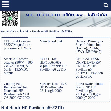
ALL - IT.CO.,LTD บริษัท ออล - ไอที.จำกัด
กลุ่มสินค้า
>
อะไหล่ HP
>
Notebook HP Pavilion g6-2211tx
CPU Intel Core i7-
Main board unit
Battery (Primary) -
3632QM quad-core
6-cell lithium-Ion
processor - 2.2GHz
(Li-Ion), 2.2Ah,
47Wh (MU06047)
Smart AC power
LCD 15.6in
OPTICAL DISK
adapter (90W) - 100-
HD(1366x768)
DRIVE DVD RW
240VAC input, 50-
40pin.,For N/B HP
FX TRAY.,HP
60Hz - 19.5VDC
Pavilion g6-2211tx
Pavilion g6-
output
2211tx,HP Pavilion
g6-2xxxTX
Cooling Fan
Speeker Unit .,N/B
Power switch botton
Replacement for
HP Pavillion g6-
board.,NB HP
Notebook HP
2211tx/g6-2000
Pavillion g6-
Pavilion G4-2000
2211,g4-2000,g6-
G6-2000 G7-2000
2000,g7-2000
Notebook HP Pavilion g6-2211tx