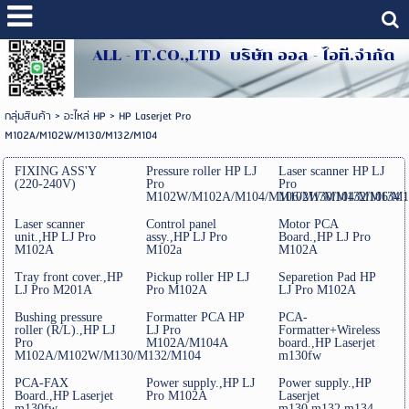
ALL - IT.CO.,LTD บริษัท ออล - ไอที.จำกัด
กลุ่มสินค้า
>
อะไหล่ HP
>
HP Laserjet Pro
M102A/M102W/M130/M132/M104
FIXING ASS'Y
Pressure roller HP LJ
Laser scanner HP LJ
(220-240V)
Pro
Pro
M102W/M102A/M104/M106/M130/M132/M134
M102W/M104/M106/M1
Laser scanner
Control panel
Motor PCA
unit.,HP LJ Pro
assy.,HP LJ Pro
Board.,HP LJ Pro
M102A
M102a
M102A
Tray front cover.,HP
Pickup roller HP LJ
Separetion Pad HP
LJ Pro M201A
Pro M102A
LJ Pro M102A
Bushing pressure
Formatter PCA HP
PCA-
roller (R/L).,HP LJ
LJ Pro
Formatter+Wireless
Pro
M102A/M104A
board.,HP Laserjet
M102A/M102W/M130/M132/M104
m130fw
PCA-FAX
Power supply.,HP LJ
Power supply.,HP
Board.,HP Laserjet
Pro M102A
Laserjet
m130fw
m130,m132,m134