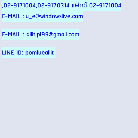
,02-9171004,02-9170314 แฟกซ์ 02-9171004
E-MAIL :lu_e@windowslive.com
E-MAIL : allit.pl99@gmail.com
LINE ID: pomlueallit