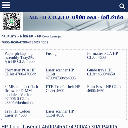
ALL - IT.CO.,LTD บริษัท ออล - ไอที.จำกัด
กลุ่มสินค้า
>
อะไหล่ HP
>
HP Color Laserjet
4600/4650/4700/4730/CP4005
Paper pickup
Fusing
Formatter PCA HP
assembly Tray2ทั้ง
CLJet 4600
ชุด HP CLJet4600
Formatter PCA HP
Laser scanner HP
Guide tray1 HP
CLJet 4700/4700dn
CLJet
CLJet 4600/4650
4700/4730/cp4005
32MB compact flash
ETB Tranfer belt HP
Film Fuser HP CLJet
firmware DIMM
CLJet 4600
4600/4650
module - Version
07.006.0 CLJet
4650/n/dn/dtn/hdn
Tray HP Coloer
Laser scanner HP
Laserjet 4600
CLJet 4650
HP Color Laserjet 4600/4650/4700/4730/CP4005