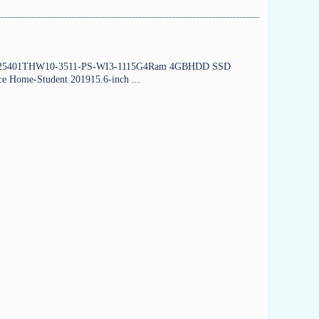
ตW56625401THW10-3511-PS-WI3-1115G4Ram 4GBHDD SSD
Home-Student 201915.6-inch ...