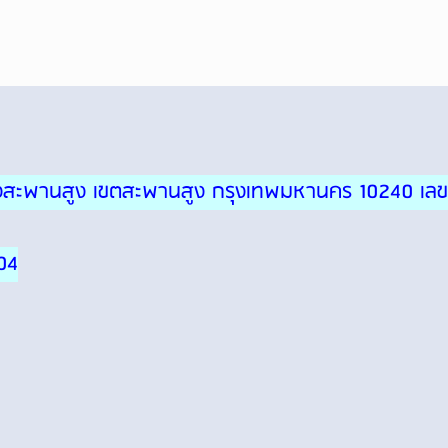
ขวงสะพานสูง เขตสะพานสูง กรุงเทพมหานคร 10240 เลข
04