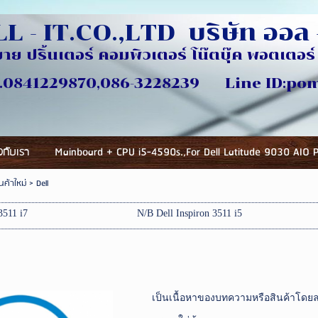
L - IT.CO.,LTD บริษัท ออล -
ขาย ปริ้นเตอร์ คอมพิวเตอร์ โน๊ตบุ๊ค พอตเตอร์ 
ี่
870,086-3228239 Line ID:pomlu
ยวกับเรา
Mainboard + CPU i5-4590s.,For Dell Latitude 9030 AIO 
ินค้าใหม่
>
Dell
3511 i7
N/B Dell Inspiron 3511 i5
เป็นเนื้อหาของบทความหรือสินค้าโดยล