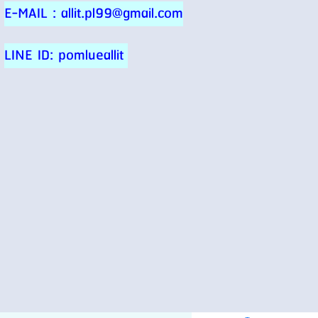
E-MAIL : allit.pl99@gmail.com
LINE ID: pomlueallit