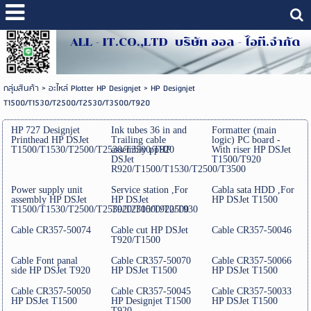
ALL - IT.CO.,LTD บริษัท ออล - ไอที.จำกัด
กลุ่มสินค้า
>
อะไหล่ Plotter HP Designjet
>
HP Designjet
T1500/T1530/T2500/T2530/T3500/T920
HP 727 Designjet
Ink tubes 36 in and
Formatter (main
Printhead HP DSJet
Trailing cable
logic) PC board -
T1500/T1530/T2500/T2530/T3500/T920
assembly ppHP
With riser HP DSJet
DSJet
T1500/T920
R920/T1500/T1530/T2500/T3500
Power supply unit
Service station ,For
Cabla sata HDD ,For
assembly HP DSJet
HP DSJet
HP DSJet T1500
T1500/T1530/T2500/T2530/T2300/T920/T930
T920/T1500/T2500
Cable CR357-50074
Cable cut HP DSJet
Cable CR357-50046
T920/T1500
Cable Font panal
Cable CR357-50070
Cable CR357-50066
side HP DSJet T920
HP DSJet T1500
HP DSJet T1500
Cable CR357-50050
Cable CR357-50045
Cable CR357-50033
HP DSJet T1500
HP Designjet T1500
HP DSJet T1500
T920