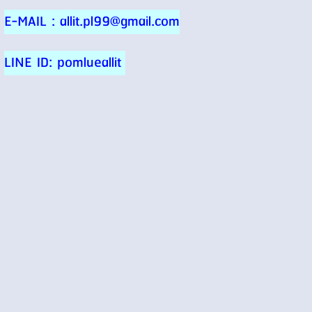
E-MAIL : allit.pl99@gmail.com
LINE ID: pomlueallit