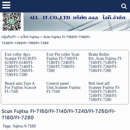
ALL - IT.CO.,LTD บริษัท ออล - ไอที.จำกัด
กลุ่มสินค้า
>
อะไหล่ Fujitsu
>
Scan Fujitsu FI-7160/FI-7140/FI-
7240/FI-7260/FI-7180/FI-7280
Exit roller 4pcs
Exit Pin roller Scan
Brake Roller
Scanjet FI-6130/FI-
Fujitsu FI-7160/FI-
Kit.,Scan Fujitsu FI-
6230/FI-6140/FI-
7140/FI-7240/FI-
7160/FI-7140/FI-
7160/FI-7140/FI-
7260/FI-7180/FI-
7240/FI-7260/FI-
7240/FI-7260/FI-
7280
7180/FI-7280
7180/FI-7280
Board unit,Taye A
Control panel
Belt feed adf
For Fujitsu Scaccer
Unit,Scanner Fujitsu
Scanner Fujitsu FI-
FI-7160
FI-7160
7160/FI-7140/FI-
7240/FI-7260/FI-
7180/FI-7280
Scan Fujitsu FI-7160/FI-7140/FI-7240/FI-7260/FI-
7180/FI-7280
Tags:
fujitsu fi-7160