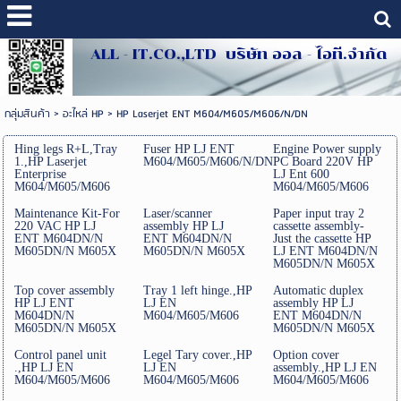
ALL - IT.CO.,LTD บริษัท ออล - ไอที.จำกัด
กลุ่มสินค้า
>
อะไหล่ HP
>
HP Laserjet ENT M604/M605/M606/N/DN
Hing legs R+L,Tray
Fuser HP LJ ENT
Engine Power supply
1.,HP Laserjet
M604/M605/M606/N/DN
PC Board 220V HP
Enterprise
LJ Ent 600
M604/M605/M606
M604/M605/M606
Maintenance Kit-For
Laser/scanner
Paper input tray 2
220 VAC HP LJ
assembly HP LJ
cassette assembly-
ENT M604DN/N
ENT M604DN/N
Just the cassette HP
M605DN/N M605X
M605DN/N M605X
LJ ENT M604DN/N
M605DN/N M605X
Top cover assembly
Tray 1 left hinge.,HP
Automatic duplex
HP LJ ENT
LJ EN
assembly HP LJ
M604DN/N
M604/M605/M606
ENT M604DN/N
M605DN/N M605X
M605DN/N M605X
Control panel unit
Legel Tary cover.,HP
Option cover
.,HP LJ EN
LJ EN
assembly.,HP LJ EN
M604/M605/M606
M604/M605/M606
M604/M605/M606