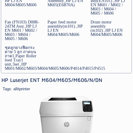
HP LJ EN
Assembly.,HP LJ EN
assy(EN101).,HP LJ
M604/M605/M606
M605(E6B70A)
EN M601 / M602 /
M603 / M604 /
M605 / M606
Fan (FN103) D08R-
Paper feed motor
Drum motor
24TM Assy.,HP LJ
assembly(m101).,HP
assembly
EN M601 / M602 /
LJ EN
(m102).,HP LJ EN
M603 / M604 /
M604/M605/M606
M604/M605/M606
M605 / M606
ชุดลูกยางฟีดกระ
ดาษ 3 ลูก ถาดบน
ถาด1,Paper Roller
feed Tray1
unit,3set.,HP
M601/M602/M603/M604/M605/M606/P4014/P4015/P4515
HP Laserjet ENT M604/M605/M606/N/DN
Tags:
allitprinter