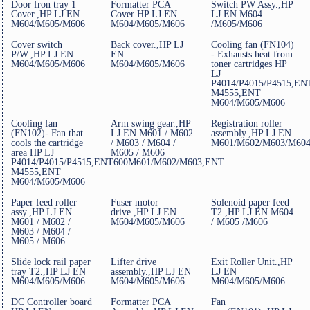
Door fron tray 1
Formatter PCA
Switch PW Assy.,HP
Cover.,HP LJ EN
Cover HP LJ EN
LJ EN M604
M604/M605/M606
M604/M605/M606
/M605/M606
Cover switch
Back cover.,HP LJ
Cooling fan (FN104)
P/W.,HP LJ EN
EN
- Exhausts heat from
M604/M605/M606
M604/M605/M606
toner cartridges HP
LJ
P4014/P4015/P4515,E
M4555,ENT
M604/M605/M606
Cooling fan
Arm swing gear.,HP
Registration roller
(FN102)- Fan that
LJ EN M601 / M602
assembly.,HP LJ EN
cools the cartridge
/ M603 / M604 /
M601/M602/M603/M604
area HP LJ
M605 / M606
P4014/P4015/P4515,ENT600M601/M602/M603,ENT
M4555,ENT
M604/M605/M606
Paper feed roller
Fuser motor
Solenoid paper feed
assy.,HP LJ EN
drive.,HP LJ EN
T2.,HP LJ EN M604
M601 / M602 /
M604/M605/M606
/ M605 /M606
M603 / M604 /
M605 / M606
Slide lock rail paper
Lifter drive
Exit Roller Unit.,HP
tray T2.,HP LJ EN
assembly.,HP LJ EN
LJ EN
M604/M605/M606
M604/M605/M606
M604/M605/M606
DC Controller board
Formatter PCA
Fan