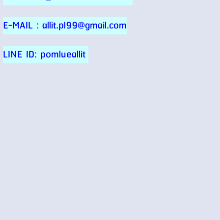
E-MAIL : allit.pl99@gmail.com
LINE ID: pomlueallit