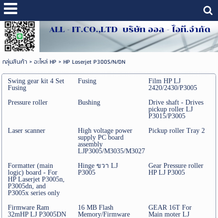
ALL - IT.CO.,LTD บริษัท ออล - ไอที.จำกัด
กลุ่มสินค้า
>
อะไหล่ HP
>
HP Laserjet P3005/N/DN
Swing gear kit 4 Set
Fusing
Film HP LJ
Fusing
2420/2430/P3005
Pressure roller
Bushing
Drive shaft - Drives
pickup roller LJ
P3015/P3005
Laser scanner
High voltage power
Pickup roller Tray 2
supply PC board
assembly
LJP3005/M3035/M3027
Formatter (main
Hinge ขวา LJ
Gear Pressure roller
logic) board - For
P3005
HP LJ P3005
HP Laserjet P3005n,
P3005dn, and
P3005x series only
Firmware Ram
16 MB Flash
GEAR 16T For
32mHP LJ P3005DN
Memory/Firmware
Main moter LJ