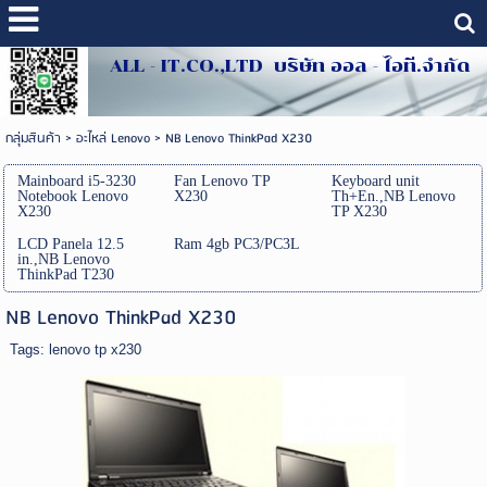
ALL - IT.CO.,LTD บริษัท ออล - ไอที.จำกัด
กลุ่มสินค้า
>
อะไหล่ Lenovo
>
NB Lenovo ThinkPad X230
Mainboard i5-3230
Fan Lenovo TP
Keyboard unit
Notebook Lenovo
X230
Th+En.,NB Lenovo
X230
TP X230
LCD Panela 12.5
Ram 4gb PC3/PC3L
in.,NB Lenovo
ThinkPad T230
NB Lenovo ThinkPad X230
Tags:
lenovo tp x230