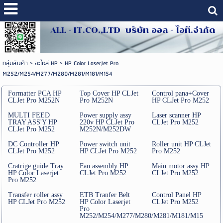
ALL - IT.CO.,LTD บริษัท ออล - ไอที.จำกัด
กลุ่มสินค้า
>
อะไหล่ HP
>
HP Color LaserJet Pro
M252/M254/M277/M280/M281/M181/M154
Formatter PCA HP
Top Cover HP CLJet
Control pana+Cover
CLJet Pro M252N
Pro M252N
HP CLJet Pro M252
MULTI FEED
Power supply assy
Laser scanner HP
TRAY ASS'Y HP
220v HP CLJet Pro
CLJet Pro M252
CLJet Pro M252
M252N/M252DW
DC Controller HP
Power switch unit
Roller unit HP CLJet
CLJet Pro M252
HP CLJet Pro M252
Pro M252
Cratrige guide Tray
Fan assembly HP
Main motor assy HP
HP Color Laserjet
CLJet Pro M252
CLJet Pro M252
Pro M252
Transfer roller assy
ETB Tranfer Belt
Control Panel HP
HP CLJet Pro M252
HP Color Laserjet
CLJet Pro M252
Pro
M252/M254/M277/M280/M281/M181/M15