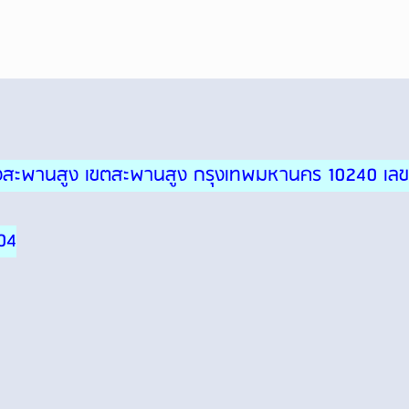
ขวงสะพานสูง เขตสะพานสูง กรุงเทพมหานคร 10240 เลข
04